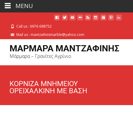
MENU
Call us : 6976 698752
Mail us : mantzafinismarble@yahoo.com
ΜΑΡΜΑΡΑ ΜΑΝΤΖΑΦΙΝΗΣ
Μάρμαρα – Γρανίτες Αγρίνιο
ΚΟΡΝΙΖΑ ΜΝΗΜΕΙΟΥ
ΟΡΕΙΧΑΛΚΙΝΗ ΜΕ ΒΑΣΗ