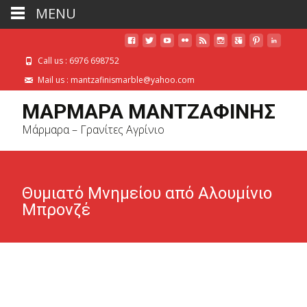
MENU
Call us : 6976 698752
Mail us : mantzafinismarble@yahoo.com
ΜΑΡΜΑΡΑ ΜΑΝΤΖΑΦΙΝΗΣ
Μάρμαρα – Γρανίτες Αγρίνιο
Θυμιατό Μνημείου από Αλουμίνιο
Μπρονζέ