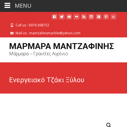
MENU
Call us : 6976 698752
Mail us : mantzafinismarble@yahoo.com
ΜΑΡΜΑΡΑ ΜΑΝΤΖΑΦΙΝΗΣ
Μάρμαρα – Γρανίτες Αγρίνιο
Ενεργειακό Τζάκι Ξύλου