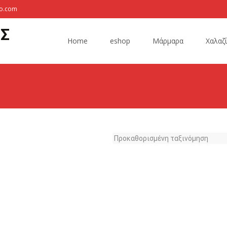
oo.com
Skip
Σ
to
Home
eshop
Μάρμαρα
Χαλαζί
content